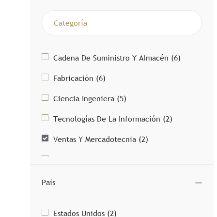
Categoría
Trabajos
Cadena De Suministro Y Almacén
(
6
)
Trabajos
Fabricación
(
6
)
Trabajos
Ciencia Ingeniera
(
5
)
Trabajos
Tecnologías De La Información
(
2
)
Trabajos
Ventas Y Mercadotecnia
(
2
)
Job
Administrativo
(
1
)
Job
Finanzas
(
1
)
País
Job
Otro
(
1
)
País
Trabajos
Estados Unidos
(
2
)