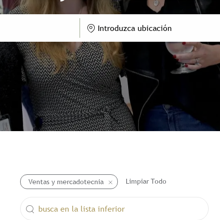
Introduzca ubicación
Limpiar Todo
Ventas y mercadotecnia
busca en la lista inferior
the results are updated