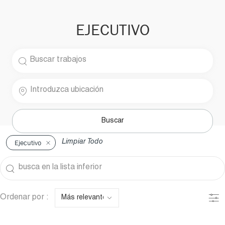
EJECUTIVO
Buscar por cargo
Introduzca ubicación
Buscar
Ejecutivo
Limpiar Todo
the results are updated
busca en la lista inferior
Filte
Ordenar por :